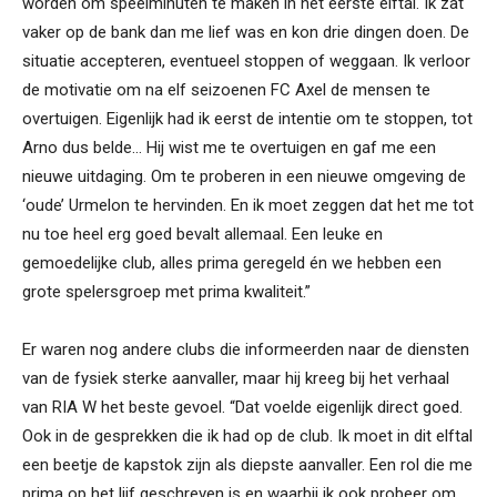
worden om speelminuten te maken in het eerste elftal. Ik zat
vaker op de bank dan me lief was en kon drie dingen doen. De
situatie accepteren, eventueel stoppen of weggaan. Ik verloor
de motivatie om na elf seizoenen FC Axel de mensen te
overtuigen. Eigenlijk had ik eerst de intentie om te stoppen, tot
Arno dus belde… Hij wist me te overtuigen en gaf me een
nieuwe uitdaging. Om te proberen in een nieuwe omgeving de
‘oude’ Urmelon te hervinden. En ik moet zeggen dat het me tot
nu toe heel erg goed bevalt allemaal. Een leuke en
gemoedelijke club, alles prima geregeld én we hebben een
grote spelersgroep met prima kwaliteit.”
Er waren nog andere clubs die informeerden naar de diensten
van de fysiek sterke aanvaller, maar hij kreeg bij het verhaal
van RIA W het beste gevoel. “Dat voelde eigenlijk direct goed.
Ook in de gesprekken die ik had op de club. Ik moet in dit elftal
een beetje de kapstok zijn als diepste aanvaller. Een rol die me
prima op het lijf geschreven is en waarbij ik ook probeer om