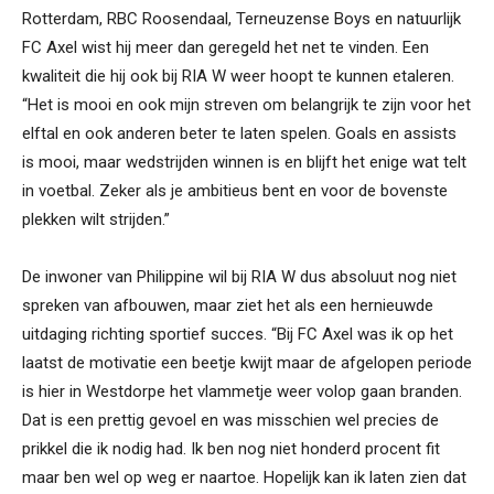
Rotterdam, RBC Roosendaal, Terneuzense Boys en natuurlijk
FC Axel wist hij meer dan geregeld het net te vinden. Een
kwaliteit die hij ook bij RIA W weer hoopt te kunnen etaleren.
“Het is mooi en ook mijn streven om belangrijk te zijn voor het
elftal en ook anderen beter te laten spelen. Goals en assists
is mooi, maar wedstrijden winnen is en blijft het enige wat telt
in voetbal. Zeker als je ambitieus bent en voor de bovenste
plekken wilt strijden.”
De inwoner van Philippine wil bij RIA W dus absoluut nog niet
spreken van afbouwen, maar ziet het als een hernieuwde
uitdaging richting sportief succes. “Bij FC Axel was ik op het
laatst de motivatie een beetje kwijt maar de afgelopen periode
is hier in Westdorpe het vlammetje weer volop gaan branden.
Dat is een prettig gevoel en was misschien wel precies de
prikkel die ik nodig had. Ik ben nog niet honderd procent fit
maar ben wel op weg er naartoe. Hopelijk kan ik laten zien dat