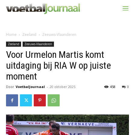
Home
Zeeland
Zeeuws-Vlaanderen
Zeeland
Zeeuws-Vlaanderen
Voor Urmelon Martis komt
uitdaging bij RIA W op juiste
moment
Door
VoetbalJournaal
-
20 oktober 2025
458
0