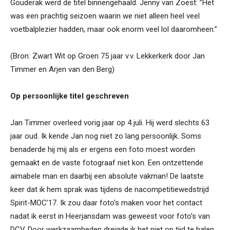
Gouderak werd de titel binnengehaald. Jenny van Zoest: ”Het
was een prachtig seizoen waarin we niet alleen heel veel
voetbalplezier hadden, maar ook enorm veel lol daaromheen.”
(Bron: Zwart Wit op Groen 75 jaar v.v. Lekkerkerk door Jan
Timmer en Arjen van den Berg)
Op persoonlijke titel geschreven
Jan Timmer overleed vorig jaar op 4 juli. Hij werd slechts 63
jaar oud. Ik kende Jan nog niet zo lang persoonlijk. Soms
benaderde hij mij als er ergens een foto moest worden
gemaakt en de vaste fotograaf niet kon. Een ontzettende
aimabele man en daarbij een absolute vakman! De laatste
keer dat ik hem sprak was tijdens de nacompetitiewedstrijd
Spirit-MOC’17. Ik zou daar foto’s maken voor het contact
nadat ik eerst in Heerjansdam was geweest voor foto’s van
DCV. Door werkzaamheden dreigde ik het niet op tijd te halen