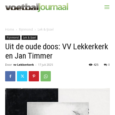
Home
Rijnmond
Lek & IJssel
Rijnmond
Lek & IJssel
Uit de oude doos: VV Lekkerkerk
en Jan Timmer
Door
vv Lekkerkerk
-
17 juli 2025
425
0