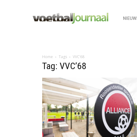
NIEUW
Home
Tags
VVC’68
Tag: VVC’68