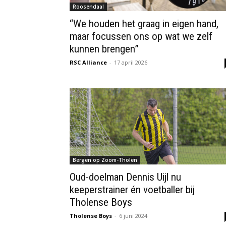
Roosendaal
“We houden het graag in eigen hand,
maar focussen ons op wat we zelf
kunnen brengen”
RSC Alliance
-
17 april 2026
Bergen op Zoom-Tholen
Oud-doelman Dennis Uijl nu
keeperstrainer én voetballer bij
Tholense Boys
Tholense Boys
-
6 juni 2024