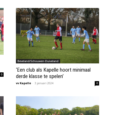
Beveland/Schouwen-Duiveland
‘Een club als Kapelle hoort minimaal
0
derde klasse te spelen’
vv Kapelle
-
3 januari 2024
0