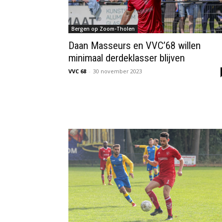
Bergen op Zoom-Tholen
Daan Masseurs en VVC’68 willen
minimaal derdeklasser blijven
VVC 68
-
30 november 2023