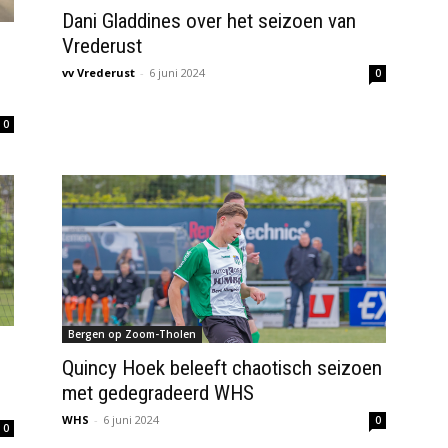
Dani Gladdines over het seizoen van
Vrederust
vv Vrederust
-
6 juni 2024
0
0
Bergen op Zoom-Tholen
Quincy Hoek beleeft chaotisch seizoen
met gedegradeerd WHS
WHS
-
6 juni 2024
0
0