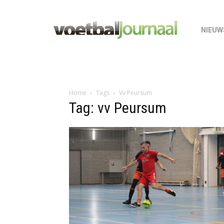
NIEUW
Home
Tags
Vv Peursum
Tag: vv Peursum