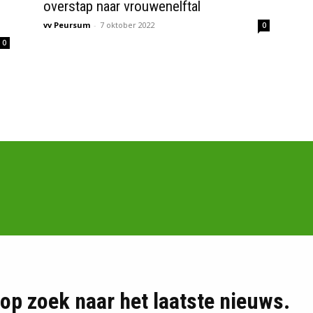
overstap naar vrouwenelftal
vv Peursum
-
7 oktober 2022
0
0
d op zoek naar het laatste nieuws.