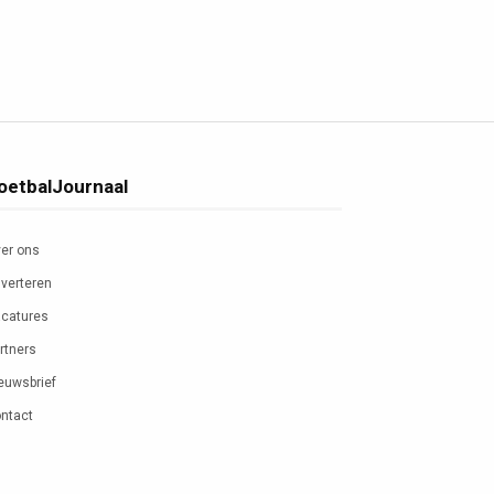
oetbalJournaal
er ons
verteren
catures
rtners
euwsbrief
ntact