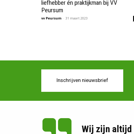
liefhebber én praktijkman bij VV
Peursum
vv Peursum
-
31 maart 2023
Inschrijven nieuwsbrief
Wij zijn altij