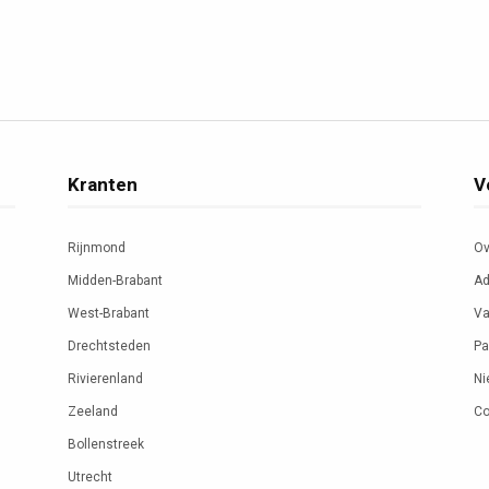
Kranten
V
Rijnmond
Ov
Midden-Brabant
Ad
West-Brabant
Va
Drechtsteden
Pa
Rivierenland
Ni
Zeeland
Co
Bollenstreek
Utrecht