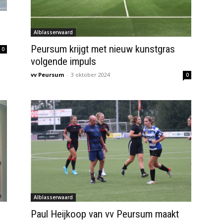
Alblasserwaard
Peursum krijgt met nieuw kunstgras
0
volgende impuls
vv Peursum
-
3 oktober 2024
0
Alblasserwaard
Paul Heijkoop van vv Peursum maakt