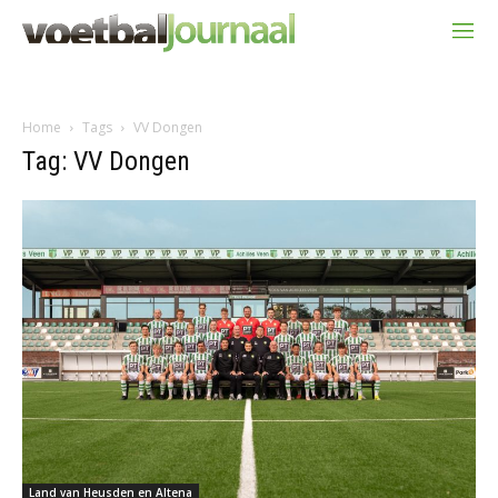
Home
Tags
VV Dongen
Tag: VV Dongen
Land van Heusden en Altena