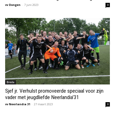
vv Dongen
-
7 juni 2023
0
Breda
Sjef jr. Verhulst promoveerde speciaal voor zijn
vader met jeugdliefde Neerlandia’31
vv Neerlandia 31
-
27 maart 2023
0