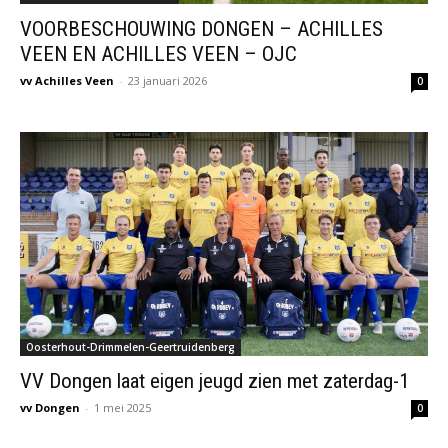
VOORBESCHOUWING DONGEN – ACHILLES
VEEN EN ACHILLES VEEN – OJC
vv Achilles Veen
-
23 januari 2026
0
Oosterhout-Drimmelen-Geertruidenberg
VV Dongen laat eigen jeugd zien met zaterdag-1
vv Dongen
-
1 mei 2025
0