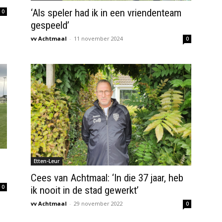
‘Als speler had ik in een vriendenteam
0
gespeeld’
vv Achtmaal
-
11 november 2024
0
Etten-Leur
Cees van Achtmaal: ‘In die 37 jaar, heb
0
ik nooit in de stad gewerkt’
vv Achtmaal
-
29 november 2022
0