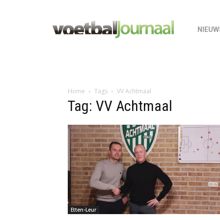
NIEUW
Home
Tags
VV Achtmaal
Tag: VV Achtmaal
Etten-Leur