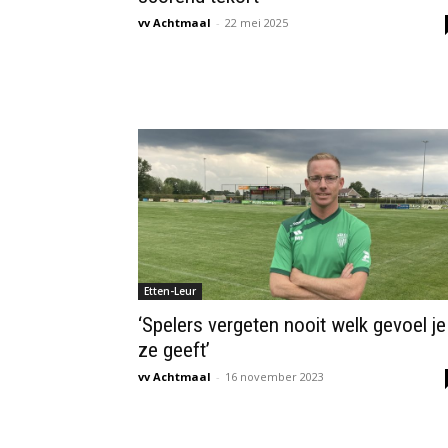
vv Achtmaal
-
22 mei 2025
Etten-Leur
‘Spelers vergeten nooit welk gevoel je
ze geeft’
vv Achtmaal
-
16 november 2023