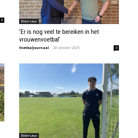
0
Etten-Leur
‘Er is nog veel te bereiken in het
vrouwenvoetbal’
VoetbalJournaal
-
28 oktober 2025
0
Etten-Leur