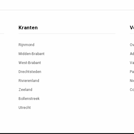
Kranten
V
Rijnmond
Ov
Midden-Brabant
Ad
West-Brabant
Va
Drechtsteden
Pa
Rivierenland
Ni
Zeeland
Co
Bollenstreek
Utrecht