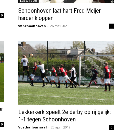
Lek & IJssel
Schoonhoven laat hart Fred Meijer
0
harder kloppen
vv Schoonhoven
-
26 mei 2023
0
er
Lekkerkerk speelt 2e derby op rij gelijk:
1-1 tegen Schoonhoven
0
VoetbalJournaal
-
23 april 2019
0