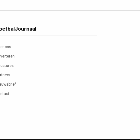
oetbalJournaal
er ons
verteren
catures
rtners
euwsbrief
ntact