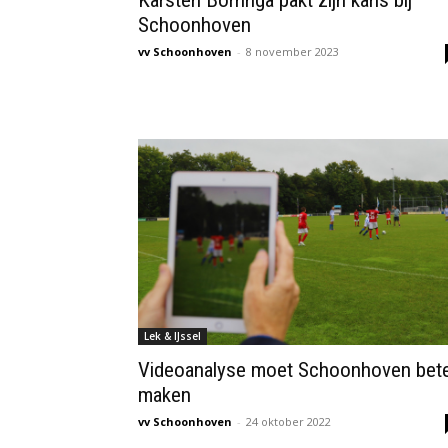
Karsten Borringa pakt zijn kans bij
Schoonhoven
vv Schoonhoven
-
8 november 2023
Lek & IJssel
Videoanalyse moet Schoonhoven bet
maken
vv Schoonhoven
-
24 oktober 2022