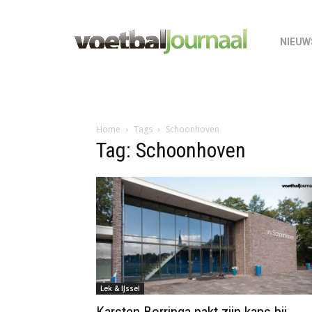
NIEUW
Home
Tags
Schoonhoven
Tag: Schoonhoven
Lek & IJssel