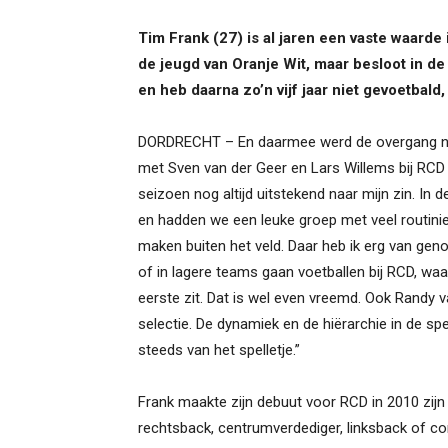
Tim Frank (27) is al jaren een vaste waarde
de jeugd van Oranje Wit, maar besloot in de B
en heb daarna zo’n vijf jaar niet gevoetbald,
DORDRECHT – En daarmee werd de overgang naa
met Sven van der Geer en Lars Willems bij RCD 
seizoen nog altijd uitstekend naar mijn zin. In 
en hadden we een leuke groep met veel routinier
maken buiten het veld. Daar heb ik erg van genot
of in lagere teams gaan voetballen bij RCD, waar
eerste zit. Dat is wel even vreemd. Ook Randy va
selectie. De dynamiek en de hiërarchie in de spe
steeds van het spelletje.”
Frank maakte zijn debuut voor RCD in 2010 zijn 
rechtsback, centrumverdediger, linksback of c