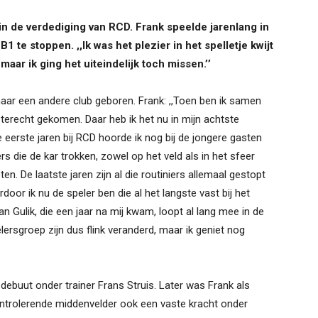
 in de verdediging van RCD. Frank speelde jarenlang in
1 te stoppen. ,,Ik was het plezier in het spelletje kwijt
 maar ik ging het uiteindelijk toch missen.’’
r een andere club geboren. Frank: ,,Toen ben ik samen
terecht gekomen. Daar heb ik het nu in mijn achtste
de eerste jaren bij RCD hoorde ik nog bij de jongere gasten
s die de kar trokken, zowel op het veld als in het sfeer
en. De laatste jaren zijn al die routiniers allemaal gestopt
door ik nu de speler ben die al het langste vast bij het
n Gulik, die een jaar na mij kwam, loopt al lang mee in de
lersgroep zijn dus flink veranderd, maar ik geniet nog
debuut onder trainer Frans Struis. Later was Frank als
ontrolerende middenvelder ook een vaste kracht onder