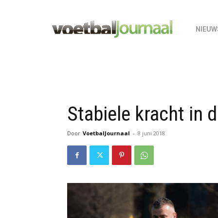
NIEUW
Stabiele kracht in 
Door
VoetbalJournaal
-
8 juni 2018