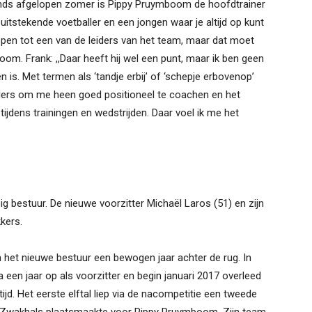
inds afgelopen zomer is Pippy Pruymboom de hoofdtrainer
uitstekende voetballer en een jongen waar je altijd op kunt
ppen tot een van de leiders van het team, maar dat moet
boom. Frank: ,,Daar heeft hij wel een punt, maar ik ben geen
n is. Met termen als ‘tandje erbij’ of ‘schepje erbovenop’
elers om me heen goed positioneel te coachen en het
ijdens trainingen en wedstrijden. Daar voel ik me het
 bestuur. De nieuwe voorzitter Michaël Laros (51) en zijn
kers.
et nieuwe bestuur een bewogen jaar achter de rug. In
een jaar op als voorzitter en begin januari 2017 overleed
ftijd. Het eerste elftal liep via de nacompetitie een tweede