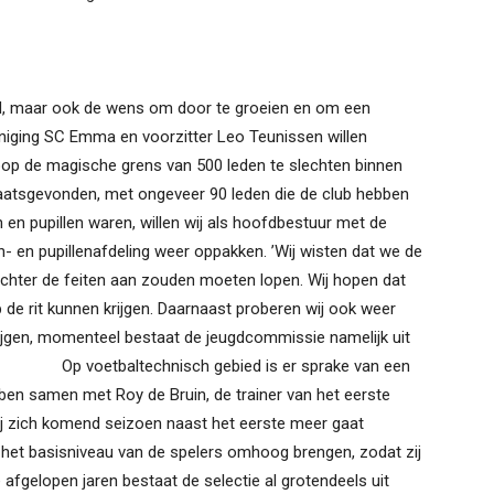
d, maar ook de wens om door te groeien en om een
niging SC Emma en voorzitter Leo Teunissen willen
oop de magische grens van 500 leden te slechten binnen
 plaatsgevonden, met ongeveer 90 leden die de club hebben
 en pupillen waren, willen wij als hoofdbestuur met de
- en pupillenafdeling weer oppakken. ’Wij wisten dat we de
 achter de feiten aan zouden moeten lopen. Wij hopen dat
p de rit kunnen krijgen. Daarnaast proberen wij ook weer
rijgen, momenteel bestaat de jeugdcommissie namelijk uit
technisch gebied is er sprake van een
ebben samen met Roy de Bruin, de trainer van het eerste
ij zich komend seizoen naast het eerste meer gaat
k het basisniveau van de spelers omhoog brengen, zodat zij
e afgelopen jaren bestaat de selectie al grotendeels uit