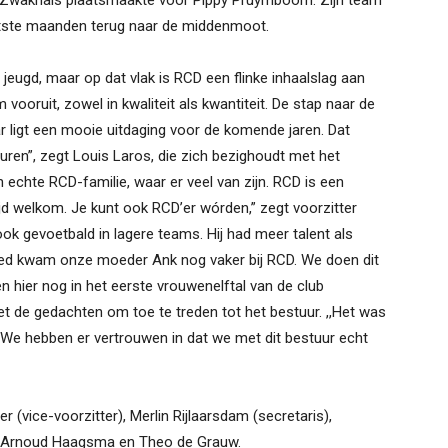
nk Zwakhals plaatsmaakte voor Pippy Pruymboom. Zijn team
atste maanden terug naar de middenmoot.
 jeugd, maar op dat vlak is RCD een flinke inhaalslag aan
vooruit, zowel in kwaliteit als kwantiteit. De stap naar de
Daar ligt een mooie uitdaging voor de komende jaren. Dat
ren”, zegt Louis Laros, die zich bezighoudt met het
n echte RCD-familie, waar er veel van zijn. RCD is een
ijd welkom. Je kunt ook RCD’er wórden,” zegt voorzitter
ook gevoetbald in lagere teams. Hij had meer talent als
rleed kwam onze moeder Ank nog vaker bij RCD. We doen dit
 hier nog in het eerste vrouwenelftal van de club
et de gedachten om toe te treden tot het bestuur. ,,Het was
. We hebben er vertrouwen in dat we met dit bestuur echt
r (vice-voorzitter), Merlin Rijlaarsdam (secretaris),
k, Arnoud Haagsma en Theo de Grauw.