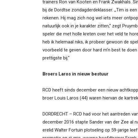
trainers Ron van Kooten en Frank Zwakhals. S
bij de Dordtse zondagderdeklasser. ,,Tim is een 
rekenen. Hij mag zich nog wel iets meer ontpo
natuurlijk ook in je karakter zitten,” zegt Pruym
speler die met holle kreten over het veld te hore
heb ik helemaal niks, ik probeer gewoon de sp
voorbeeld te geven door hard m’n best te doen t
prettigste bij.”
Broers Laros in nieuw bestuur
RCD heeft sinds december een nieuw achtkoppig
broer Louis Laros (44) waren hiervan de kartrek
DORDRECHT – RCD had voor het aantreden van h
december 2016 stapte Sander van der Zee al na 
erelid Walter Fortuin plotseling op 59-jarige lee