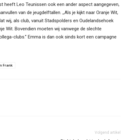
aast heeft Leo Teunissen ook een ander aspect aangegeven,
ullen van de jeugdelftallen. ,,Als je kijkt naar Oranje Wit,
 dat wij, als club, vanuit Stadspolders en Oudelandsehoek
anje Wit. Bovendien moeten wij vanwege de slechte
collega-clubs.’’ Emma is dan ook sinds kort een campagne
m Frank
Volgend artikel