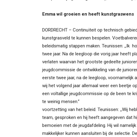
Emma wil groeien en heeft kunstgraswens
DORDRECHT – Continuïteit op technisch gebie
kunstgrasveld te kunnen bespelen. Voetbalvere
beleidsmatig stappen maken. Teunissen: ,,Ik h
twee jaar. Na de leegloop die vorig jaar heeft
verlaten waarvan het grootste gedeelte junioren
jeugdcommissie de ontwikkeling van de junioren
eerste twee jaar, na de leegloop, voornamelijk
wij het volgend jaar allemaal weer een beetje o
een voltallige jeugdcommissie op de been te k
te weinig mensen.’’ Op voetbal
voortzetting van het beleid. Teunissen: ,,Wij h
team, gesproken en hij heeft aangegeven dat h
bemoeien met de jeugdafdeling. Hij wil namelij
makkelijker kunnen aansluiten bij de selectie. D