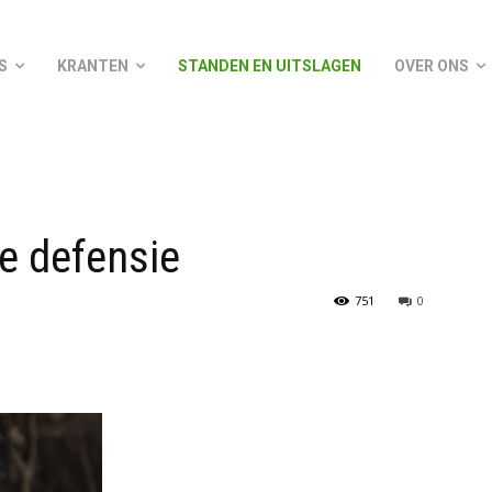
S
KRANTEN
STANDEN EN UITSLAGEN
OVER ONS
de defensie
751
0