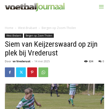
Home
West-Brabant
Bergen op Zoom-Tholen
West-Brabant
Bergen op Zoom-Tholen
Siem van Keijzerswaard op zijn
plek bij Vrederust
Door
vv Vrederust
-
14 mei 2025
634
0