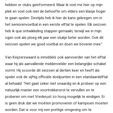
hebben er clubs geinformeerd. Maar ik voel me hier op mijn
plek en voel ook niet de behoefte om elders een klasje hoger
te gaan spelen. Destijds heb ik hier de kans gekregen om in
het seniorenvoetbal in een eerste elftal te spelen. Elk seizoen
heb ik qua ontwikkeling stappen gemaakt, terwijl we in mijn
ogen ook als ploeg elk jaar een stukje beter worden. Ook dit
seizoen spelen we goed voetbal en doen we bovenin mee.”
Van Keijzerswaard is inmiddels ook aanvoerder van het elftal
waar hij als aanvallende middenvelder een belangrijke schakel
vormt. Hij scoorde dit seizoen al dertien keer en heeft als
speler ook de vijftig officiële doelpunten in een standaardelftal
al behaald. “Het gaat zeker niet onaardig en ik probeer op een
natuurlijk manier een voortrekkersrol te vervullen en te
proberen om met Vrederust zo hoog mogelijk te eindigen. Er
is geen druk dat we moéten promoveren of kampioen moeten
worden. Dat is voor mij een prettige omgeving om te