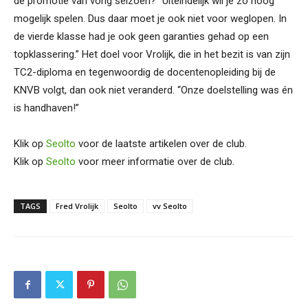
de promotie van vorig seizoen? “Uiteindelijk wil je zo hoog
mogelijk spelen. Dus daar moet je ook niet voor weglopen. In
de vierde klasse had je ook geen garanties gehad op een
topklassering.” Het doel voor Vrolijk, die in het bezit is van zijn
TC2-diploma en tegenwoordig de docentenopleiding bij de
KNVB volgt, dan ook niet veranderd. “Onze doelstelling was én
is handhaven!”
Klik op
Seolto
voor de laatste artikelen over de club.
Klik op
Seolto
voor meer informatie over de club.
TAGS
Fred Vrolijk
Seolto
vv Seolto