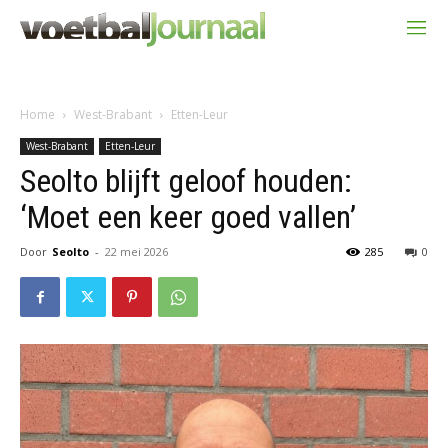
Home
West-Brabant
Etten-Leur
West-Brabant
Etten-Leur
Seolto blijft geloof houden:
‘Moet een keer goed vallen’
Door
Seolto
-
22 mei 2026
285
0