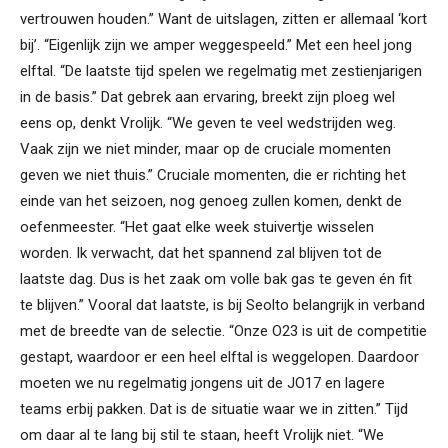
vertrouwen houden.” Want de uitslagen, zitten er allemaal ‘kort
bij’. “Eigenlijk zijn we amper weggespeeld.” Met een heel jong
elftal. “De laatste tijd spelen we regelmatig met zestienjarigen
in de basis.” Dat gebrek aan ervaring, breekt zijn ploeg wel
eens op, denkt Vrolijk. “We geven te veel wedstrijden weg.
Vaak zijn we niet minder, maar op de cruciale momenten
geven we niet thuis.” Cruciale momenten, die er richting het
einde van het seizoen, nog genoeg zullen komen, denkt de
oefenmeester. “Het gaat elke week stuivertje wisselen
worden. Ik verwacht, dat het spannend zal blijven tot de
laatste dag. Dus is het zaak om volle bak gas te geven én fit
te blijven.” Vooral dat laatste, is bij Seolto belangrijk in verband
met de breedte van de selectie. “Onze O23 is uit de competitie
gestapt, waardoor er een heel elftal is weggelopen. Daardoor
moeten we nu regelmatig jongens uit de JO17 en lagere
teams erbij pakken. Dat is de situatie waar we in zitten.” Tijd
om daar al te lang bij stil te staan, heeft Vrolijk niet. “We