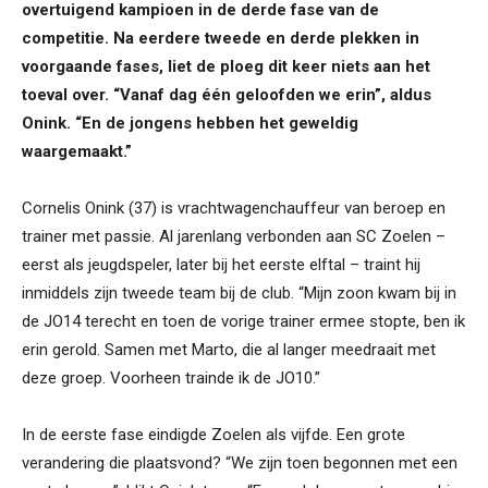
overtuigend kampioen in de derde fase van de
competitie. Na eerdere tweede en derde plekken in
voorgaande fases, liet de ploeg dit keer niets aan het
toeval over. “Vanaf dag één geloofden we erin”, aldus
Onink. “En de jongens hebben het geweldig
waargemaakt.”
Cornelis Onink (37) is vrachtwagenchauffeur van beroep en
trainer met passie. Al jarenlang verbonden aan SC Zoelen –
eerst als jeugdspeler, later bij het eerste elftal – traint hij
inmiddels zijn tweede team bij de club. “Mijn zoon kwam bij in
de JO14 terecht en toen de vorige trainer ermee stopte, ben ik
erin gerold. Samen met Marto, die al langer meedraait met
deze groep. Voorheen trainde ik de JO10.”
In de eerste fase eindigde Zoelen als vijfde. Een grote
verandering die plaatsvond? “We zijn toen begonnen met een