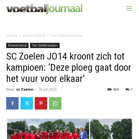
Home
Rivierenland
Tiel-Geldermalsen
Rivierenland
Tiel-Geldermalsen
SC Zoelen JO14 kroont zich tot
kampioen: ‘Deze ploeg gaat door
het vuur voor elkaar’
Door
sc Zoelen
-
18 juli 2025
426
0