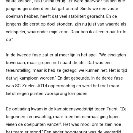
vaste keeper”, blikt Onink terug. “Er werd daarvoor tussen drie
jongens gerouleerd en dat gaf onrust. Sinds we een vaste
doelman hebben, heeft dat veel stabiliteit gebracht. En de
jongens die eerst op doel stonden, zijn nu juist van waarde als
veldspeler, waaronder mijn zoon. Daar ben ik alleen maar trots
op.”
In de tweede fase zat er al meer lijn in het spel. “We eindigden
bovenaan, maar grepen net naast de titel. Dat was een
teleurstelling, maar ik heb ze gezegd: we kunnen het. Het is tijd
dat wij kampioen worden.” En dat gebeurde. In de derde fase
was SC Zoelen JO14 oppermachtig en werd het met maar
liefst negen punten voorsprong kampioen.
De ontlading kwam in de kampioenswedstrijd tegen Tricht. “Ze
begonnen zenuwachtig, maar toen het eenmaal ging lopen
vielen de doelpunten vanzelf. Het was mooi om te zien hoe
het team er stond.” Een ander hoogtepunt was de wedstrijd