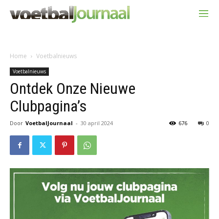
Home
Voetbalnieuws
Voetbalnieuws
Ontdek Onze Nieuwe
Clubpagina’s
Door
VoetbalJournaal
-
30 april 2024
676
0