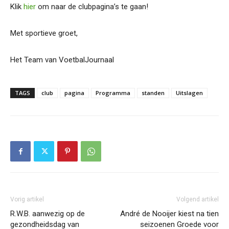
Klik
hier
om naar de clubpagina’s te gaan!
Met sportieve groet,
Het Team van VoetbalJournaal
TAGS
club
pagina
Programma
standen
Uitslagen
Vorig artikel
Volgend artikel
R.W.B. aanwezig op de
André de Nooijer kiest na tien
gezondheidsdag van
seizoenen Groede voor