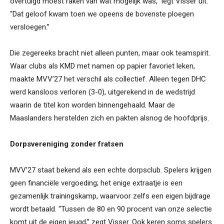
overtuigd moest raken van wat mogelijk was,” legt Visser uit.
“Dat geloof kwam toen we opeens de bovenste ploegen
versloegen.”
Die zegereeks bracht niet alleen punten, maar ook teamspirit.
Waar clubs als KMD met namen op papier favoriet leken,
maakte MVV’27 het verschil als collectief. Alleen tegen DHC
werd kansloos verloren (3-0), uitgerekend in de wedstrijd
waarin de titel kon worden binnengehaald. Maar de
Maaslanders herstelden zich en pakten alsnog de hoofdprijs.
Dorpsvereniging zonder fratsen
MVV’27 staat bekend als een echte dorpsclub. Spelers krijgen
geen financiële vergoeding; het enige extraatje is een
gezamenlijk trainingskamp, waarvoor zelfs een eigen bijdrage
wordt betaald. “Tussen de 80 en 90 procent van onze selectie
komt uit de eigen jeugd,” zegt Visser. Ook keren soms spelers