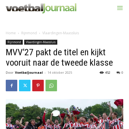
Home
Rijnmond
Vlaardingen-Maassluis
Rijnmond
Vlaardingen-Maassluis
MVV’27 pakt de titel en kijkt
vooruit naar de tweede klasse
Door
VoetbalJournaal
-
14 oktober 2025
452
0