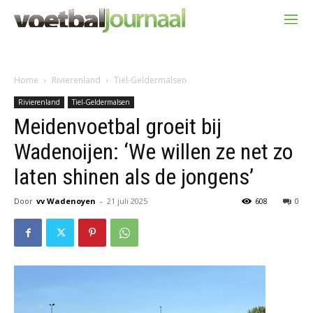
Home
Rivierenland
Tiel-Geldermalsen
Rivierenland
Tiel-Geldermalsen
Meidenvoetbal groeit bij
Wadenoijen: ‘We willen ze net zo
laten shinen als de jongens’
Door
vv Wadenoyen
-
21 juli 2025
608
0