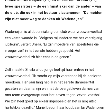
vinden Muriël Reijnen (21) en Sheila van Utrecht (27),
twee speelsters – de een fanatieker dan de ander – van
de club, die ook in het bestuur plaatsnemen. “De meiden
zijn niet meer weg te denken uit Wadenoijen.”
Wadenoijen is al decennialang een club waar vrouwenvoetbal
een vaste waarde is. “Volgens mij naderen we het veertigjarig
jubileum”, vertelt Sheila. “Er zijn moeders van speelsters die
vroeger zelf in het eerste hebben gespeeld. Het
vrouwenvoetbal zit hier echt in de genen.”
Zelf maakte Sheila al op jonge leeftijd haar entree in het
vrouwenvoetbal. “Ik mocht op mijn veertiende bij de senioren
meedoen. Tien jaar lang heb ik in het eerste dameselftal
gezeten en daarna zijn we met de overgebleven dames van
ons team overgestapt naar het zeven-tegen-zeven-voetbal.
We zijn heel goed op elkaar ingespeeld en het is nog altijd
hartstikke gezellig.” Muriël begon haar loopbaan bij Wadenoijen