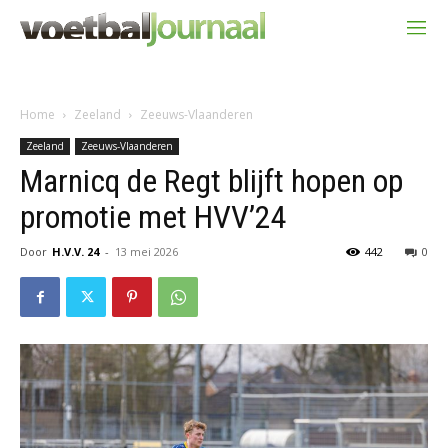
Home
Zeeland
Zeeuws-Vlaanderen
Zeeland
Zeeuws-Vlaanderen
Marnicq de Regt blijft hopen op
promotie met HVV’24
Door
H.V.V. 24
-
13 mei 2026
442
0