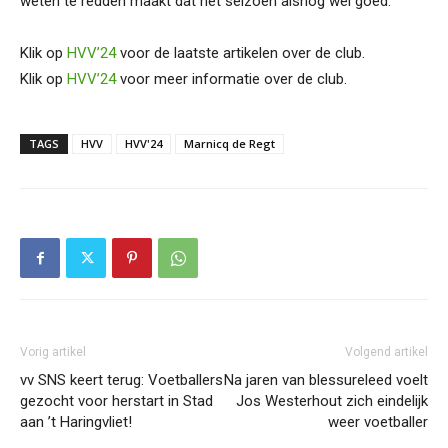
weten te redden maakt dat het seizoen alsnog wel goed.”
Klik op
HVV’24
voor de laatste artikelen over de club.
Klik op
HVV’24
voor meer informatie over de club.
TAGS
HVV
HVV'24
Marnicq de Regt
Vorig artikel
Volgend artikel
vv SNS keert terug: Voetballers
Na jaren van blessureleed voelt
gezocht voor herstart in Stad
Jos Westerhout zich eindelijk
aan ’t Haringvliet!
weer voetballer