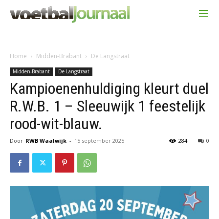
Home
Midden-Brabant
De Langstraat
Midden-Brabant
De Langstraat
Kampioenenhuldiging kleurt duel
R.W.B. 1 – Sleeuwijk 1 feestelijk
rood-wit-blauw.
Door
RWB Waalwijk
-
15 september 2025
284
0