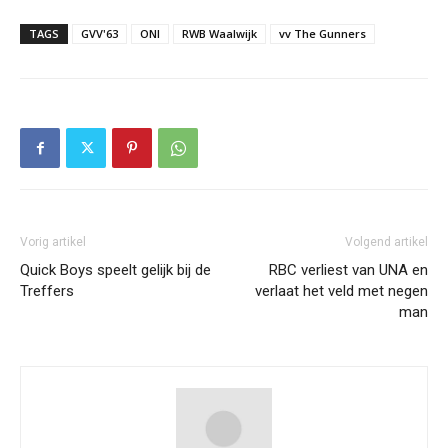
TAGS
GVV'63
ONI
RWB Waalwijk
vv The Gunners
Vorig artikel
Volgend artikel
Quick Boys speelt gelijk bij de
RBC verliest van UNA en
Treffers
verlaat het veld met negen
man