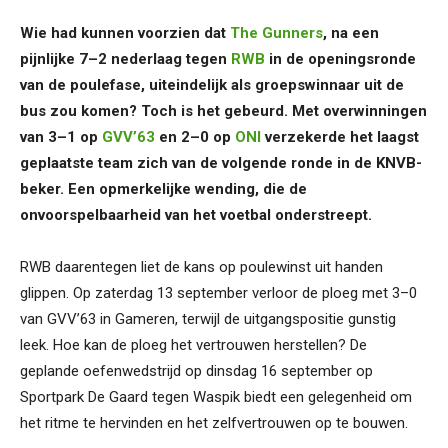
Wie had kunnen voorzien dat
The Gunners
, na een
pijnlijke 7–2 nederlaag tegen
RWB
in de openingsronde
van de poulefase, uiteindelijk als groepswinnaar uit de
bus zou komen? Toch is het gebeurd. Met overwinningen
van 3–1 op
GVV’63
en 2–0 op
ONI
verzekerde het laagst
geplaatste team zich van de volgende ronde in de KNVB-
beker. Een opmerkelijke wending, die de
onvoorspelbaarheid van het voetbal onderstreept.
RWB daarentegen liet de kans op poulewinst uit handen
glippen. Op zaterdag 13 september verloor de ploeg met 3–0
van GVV’63 in Gameren, terwijl de uitgangspositie gunstig
leek. Hoe kan de ploeg het vertrouwen herstellen? De
geplande oefenwedstrijd op dinsdag 16 september op
Sportpark De Gaard tegen Waspik biedt een gelegenheid om
het ritme te hervinden en het zelfvertrouwen op te bouwen.