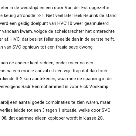
er in de wedstrijd en een door Van der Est opgezette
e keurig afrondde: 3-1. Niet veel later leek Reurink de stand
 werd een geldig doelpunt van HVC’10 weer geannuleerd.
er vandaan kwam, volgde de scheidsrechter het onterechte
r af. HVC, dat beslist feller speelde dan in de eerste helft,
an van SVC opnieuw tot een fraaie save dwong.
aan de andere kant redden, onder meer na een
was na een mooie aanval uit een vrije trap dat dan toch
rdiende 3-2 kon aantekenen, waarmee de spanning in de
t vervolgens Badr Benmohammed in voor Rick Voskamp.
waarbij een aantal goede combinaties te zien waren, maar
verlies leidde tot een 3 tegen 1 situatie, welke door SVC
08, dat daarmee alleen koploper wordt in klasse 2C.