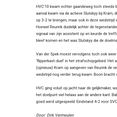
HVC’10 kwam echter gaandeweg toch steeds bet
aanval kwam via de actieve Slutskyy bij Kram, di
op 3-2 te brengen, maar ook in deze wedstrijd
Hoewel Reurink duidelijk achter de tegenstand
signaal van zijn assistent op en keurde de treffe
bleef komen en het was Slutskyy die de doelm
Van der Spek moest vervolgens toch ook weer 
‘flipperkast-duel’ in het strafschopgebied. Het 
(opnieuw) Kram op aangeven van Reurink de ve
wedstrijd nog verder terug kwam. Boon brach
HVC ging voluit op jacht naar de gelijkmaker, 
het doelpunt viel helaas aan de andere kant. Bal
goed werd uitgespeeld. Eindstand 4-2 voor SVC’
Door: Dirk Vermeulen