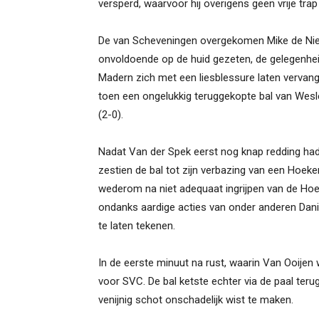
versperd, waarvoor hij overigens geen vrije tra
De van Scheveningen overgekomen Mike de Niet
onvoldoende op de huid gezeten, de gelegenhe
Madern zich met een liesblessure laten vervan
toen een ongelukkig teruggekopte bal van Wesl
(2-0).
Nadat Van der Spek eerst nog knap redding had
zestien de bal tot zijn verbazing van een Hoek
wederom na niet adequaat ingrijpen van de Hoek
ondanks aardige acties van onder anderen Daniël
te laten tekenen.
In de eerste minuut na rust, waarin Van Ooije
voor SVC. De bal ketste echter via de paal terug
venijnig schot onschadelijk wist te maken.