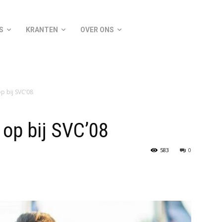
S
KRANTEN
OVER ONS
op bij SVC’08
 op bij SVC’08
583
0