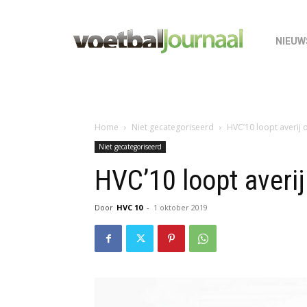
NIEUW
Home
Niet gecategoriseerd
HVC’10 loopt averij 
Niet gecategoriseerd
HVC’10 loopt averij
Door
HVC 10
-
1 oktober 2019