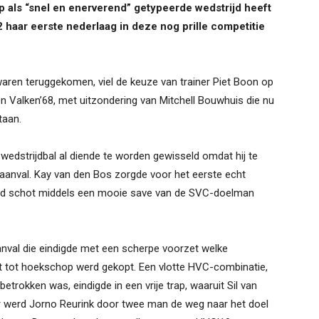
p als “snel en enerverend” getypeerde wedstrijd heeft
haar eerste nederlaag in deze nog prille competitie
aren teruggekomen, viel de keuze van trainer Piet Boon op
en Valken’68, met uitzondering van Mitchell Bouwhuis die nu
taan.
 wedstrijdbal al diende te worden gewisseld omdat hij te
 aanval. Kay van den Bos zorgde voor het eerste echt
nd schot middels een mooie save van de SVC-doelman
nval die eindigde met een scherpe voorzet welke
t tot hoekschop werd gekopt. Een vlotte HVC-combinatie,
rokken was, eindigde in een vrije trap, waaruit Sil van
ter werd Jorno Reurink door twee man de weg naar het doel