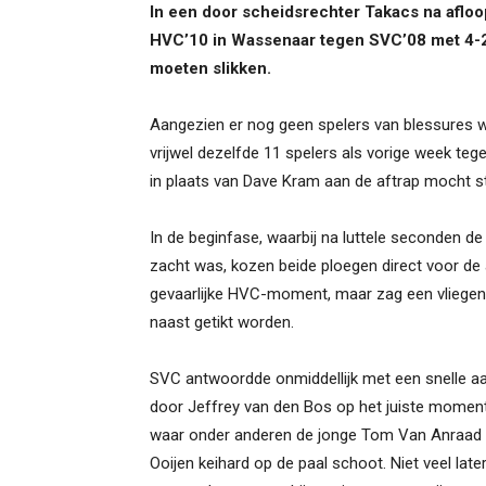
In een door scheidsrechter Takacs na afloo
HVC’10 in Wassenaar tegen SVC’08 met 4-2 
moeten slikken.
Aangezien er nog geen spelers van blessures w
vrijwel dezelfde 11 spelers als vorige week teg
in plaats van Dave Kram aan de aftrap mocht s
In de beginfase, waarbij na luttele seconden de
zacht was, kozen beide ploegen direct voor de
gevaarlijke HVC-moment, maar zag een vliege
naast getikt worden.
SVC antwoordde onmiddellijk met een snelle aa
door Jeffrey van den Bos op het juiste momen
waar onder anderen de jonge Tom Van Anraad bet
Ooijen keihard op de paal schoot. Niet veel la