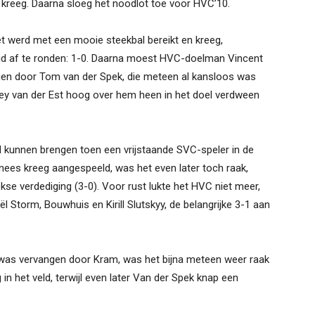
p kreeg. Daarna sloeg het noodlot toe voor HVC’10.
 werd met een mooie steekbal bereikt en kreeg,
id af te ronden: 1-0. Daarna moest HVC-doelman Vincent
gen door Tom van der Spek, die meteen al kansloos was
ey van der Est hoog over hem heen in het doel verdween
 kunnen brengen toen een vrijstaande SVC-speler in de
enees kreeg aangespeeld, was het even later toch raak,
se verdediging (3-0). Voor rust lukte het HVC niet meer,
 Storm, Bouwhuis en Kirill Slutskyy, de belangrijke 3-1 aan
n was vervangen door Kram, was het bijna meteen weer raak
 in het veld, terwijl even later Van der Spek knap een