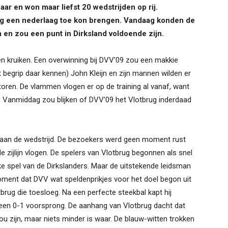
ar en won maar liefst 20 wedstrijden op rij.
ug een nederlaag toe kon brengen. Vandaag konden de
en zou een punt in Dirksland voldoende zijn.
en kruiken. Een overwinning bij DVV’09 zou een makkie
it begrip daar kennen) John Kleijn en zijn mannen wilden er
oren. De vlammen vlogen er op de training al vanaf, want
Vanmiddag zou blijken of DVV’09 het Vlotbrug inderdaad
 aan de wedstrijd. De bezoekers werd geen moment rust
de zijlijn vlogen. De spelers van Vlotbrug begonnen als snel
ke spel van de Dirkslanders. Maar de uitstekende leidsman
 moment dat DVV wat speldenprikjes voor het doel begon uit
brug die toesloeg. Na een perfecte steekbal kapt hij
 een 0-1 voorsprong. De aanhang van Vlotbrug dacht dat
u zijn, maar niets minder is waar. De blauw-witten trokken