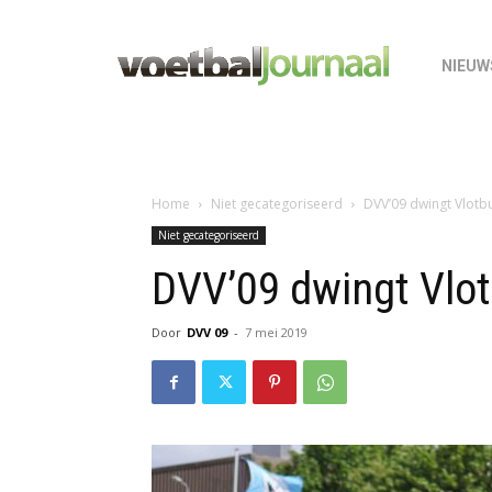
NIEUW
Home
Niet gecategoriseerd
DVV’09 dwingt Vlotbu
Niet gecategoriseerd
DVV’09 dwingt Vlotb
Door
DVV 09
-
7 mei 2019