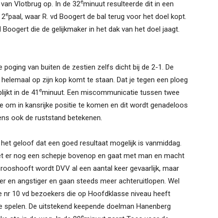
e
 van Vlotbrug op. In de 32
minuut resulteerde dit in een
e
 2
paal, waar R. vd Boogert de bal terug voor het doel kopt.
 Boogert die de gelijkmaker in het dak van het doel jaagt.
e poging van buiten de zestien zelfs dicht bij de 2-1. De
 helemaal op zijn kop komt te staan. Dat je tegen een ploeg
e
ijkt in de 41
minuut. Een miscommunicatie tussen twee
te om in kansrijke positie te komen en dit wordt genadeloos
vens ook de ruststand betekenen.
s het geloof dat een goed resultaat mogelijk is vanmiddag.
doet er nog een schepje bovenop en gaat met man en macht
Brooshooft wordt DVV al een aantal keer gevaarlijk, maar
tiger en angstiger en gaan steeds meer achteruitlopen. Wel
e nr 10 vd bezoekers die op Hoofdklasse niveau heeft
j te spelen. De uitstekend keepende doelman Hanenberg
e