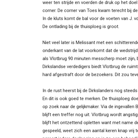
weer ten strijde en voerden de druk op het doel
corner. De corner van Toes kwam terecht bij de
In de kluts komt de bal voor de voeten van J. vd
De ontlading bij de thuisploeg is groot.
Niet veel later is Melissant met een schitterend
onderkant van de lat voorkomt dat de wedstrijd
als Vlotbrug 90 minuten messcherp moet zijn, bl
Dirkslandse verdedigers biedt Vlotbrug de ruim
hard afgestraft door de bezoekers. Dit zou te
In de rust heerst bij de Dirkslanders nog steed
En dit is ook goed te merken. De thuisploeg 
op zoek naar de gelijkmaker. Via de ingevallen 
blijft een treffer nog uit. Vlotbrug wordt angs
blijft het ontzettend opletten want met name d
gespeeld, weet zich een aantal keren knap vri