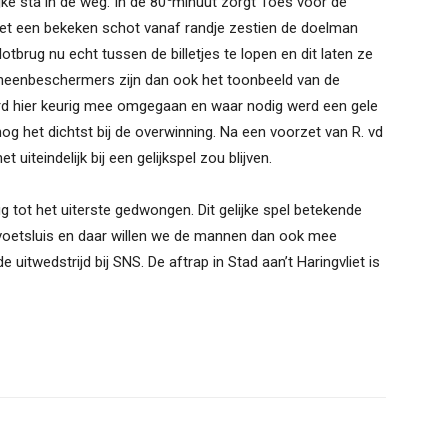
ke sta in de weg. In de 80
minuut zorgt Toes voor de
t met een bekeken schot vanaf randje zestien de doelman
otbrug nu echt tussen de billetjes te lopen en dit laten ze
cheenbeschermers zijn dan ook het toonbeeld van de
rd hier keurig mee omgegaan en waar nodig werd een gele
nog het dichtst bij de overwinning. Na een voorzet van R. vd
 uiteindelijk bij een gelijkspel zou blijven.
 tot het uiterste gedwongen. Dit gelijke spel betekende
voetsluis en daar willen we de mannen dan ook mee
uitwedstrijd bij SNS. De aftrap in Stad aan’t Haringvliet is