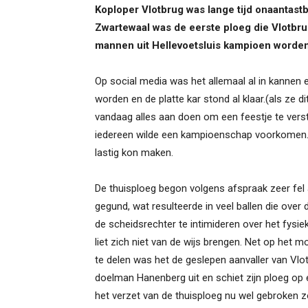
Koploper Vlotbrug was lange tijd onaantastba
Zwartewaal was de eerste ploeg die Vlotbr
mannen uit Hellevoetsluis kampioen worden 
Op social media was het allemaal al in kannen 
worden en de platte kar stond al klaar.(als ze d
vandaag alles aan doen om een feestje te verst
iedereen wilde een kampioenschap voorkomen. 
lastig kon maken.
De thuisploeg begon volgens afspraak zeer fel
gegund, wat resulteerde in veel ballen die over 
de scheidsrechter te intimideren over het fysie
liet zich niet van de wijs brengen. Net op het
te delen was het de geslepen aanvaller van Vlot
doelman Hanenberg uit en schiet zijn ploeg op
het verzet van de thuisploeg nu wel gebroken zo