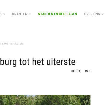
S
KRANTEN
STANDEN EN UITSLAGEN
OVER ONS
rg tot het uiterste
urg tot het uiterste
533
0