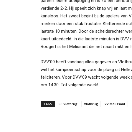
pareert iedere doelpoging en is zo een behoorlij
verdiende 2-2. Hij speelt zich knap vrij en laa
kansloos. Het zweet begint bij de spelers van Vl
merken door een stuk frustatie. Kletterende s
laatste 10 minuten. Door de scheidsrechter we
kaart uitgedeeld. In die laatste minuten is DVV 
Boogert is het Melissant die net naast mikt en het
DVV’09 heeft vandaag alles gegeven en Vlotbrug
wel het kampioenschap voor de ploeg uit Helle
feliciteren. Voor DVV’09 wacht volgende week de 
om 14.30. Tot volgende week!
TAGS
FC Vlotbrug
Vlotbrug
VV Melissant