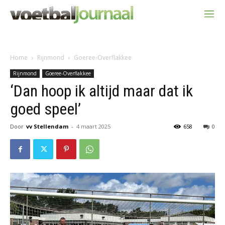
Home
Rijnmond
Goeree-Overflakkee
Rijnmond
Goeree-Overflakkee
‘Dan hoop ik altijd maar dat ik
goed speel’
Door
vv Stellendam
-
4 maart 2025
658
0