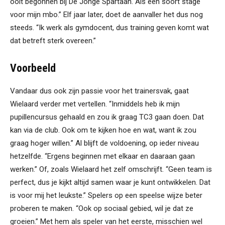
ooit begonnen bij De Jonge Spartaan. Als een soort stage
voor mijn mbo.” Elf jaar later, doet de aanvaller het dus nog
steeds. “Ik werk als gymdocent, dus training geven komt wat
dat betreft sterk overeen.”
Voorbeeld
Vandaar dus ook zijn passie voor het trainersvak, gaat
Wielaard verder met vertellen. “Inmiddels heb ik mijn
pupillencursus gehaald en zou ik graag TC3 gaan doen. Dat
kan via de club. Ook om te kijken hoe en wat, want ik zou
graag hoger willen.” Al blijft de voldoening, op ieder niveau
hetzelfde. “Ergens beginnen met elkaar en daaraan gaan
werken.” Of, zoals Wielaard het zelf omschrijft. “Geen team is
perfect, dus je kijkt altijd samen waar je kunt ontwikkelen. Dat
is voor mij het leukste.” Spelers op een speelse wijze beter
proberen te maken. “Ook op sociaal gebied, wil je dat ze
groeien.” Met hem als speler van het eerste, misschien wel