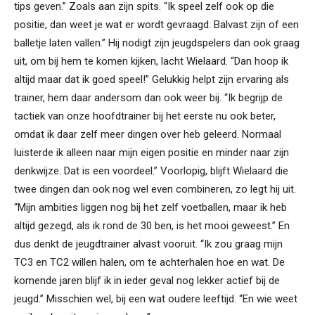
tips geven.” Zoals aan zijn spits. “Ik speel zelf ook op die
positie, dan weet je wat er wordt gevraagd. Balvast zijn of een
balletje laten vallen.” Hij nodigt zijn jeugdspelers dan ook graag
uit, om bij hem te komen kijken, lacht Wielaard. “Dan hoop ik
altijd maar dat ik goed speel!” Gelukkig helpt zijn ervaring als
trainer, hem daar andersom dan ook weer bij. “Ik begrijp de
tactiek van onze hoofdtrainer bij het eerste nu ook beter,
omdat ik daar zelf meer dingen over heb geleerd. Normaal
luisterde ik alleen naar mijn eigen positie en minder naar zijn
denkwijze. Dat is een voordeel.” Voorlopig, blijft Wielaard die
twee dingen dan ook nog wel even combineren, zo legt hij uit.
“Mijn ambities liggen nog bij het zelf voetballen, maar ik heb
altijd gezegd, als ik rond de 30 ben, is het mooi geweest.” En
dus denkt de jeugdtrainer alvast vooruit. “Ik zou graag mijn
TC3 en TC2 willen halen, om te achterhalen hoe en wat. De
komende jaren blijf ik in ieder geval nog lekker actief bij de
jeugd.” Misschien wel, bij een wat oudere leeftijd. “En wie weet