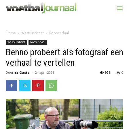
Home
West-Brabant
Roosendaal
West-Brabant
Roosendaal
Benno probeert als fotograaf een
verhaal te vertellen
Door
sc Gastel
-
24 april 2025
995
0