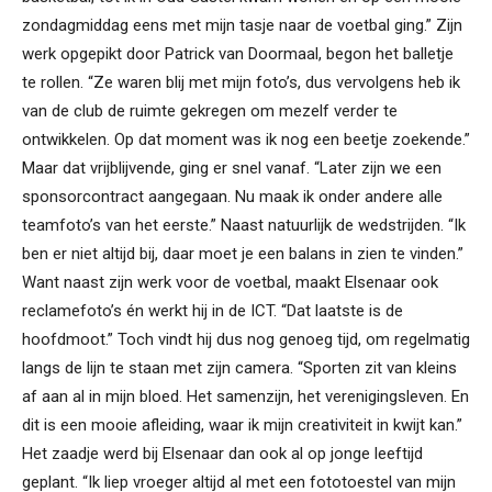
zondagmiddag eens met mijn tasje naar de voetbal ging.” Zijn
werk opgepikt door Patrick van Doormaal, begon het balletje
te rollen. “Ze waren blij met mijn foto’s, dus vervolgens heb ik
van de club de ruimte gekregen om mezelf verder te
ontwikkelen. Op dat moment was ik nog een beetje zoekende.”
Maar dat vrijblijvende, ging er snel vanaf. “Later zijn we een
sponsorcontract aangegaan. Nu maak ik onder andere alle
teamfoto’s van het eerste.” Naast natuurlijk de wedstrijden. “Ik
ben er niet altijd bij, daar moet je een balans in zien te vinden.”
Want naast zijn werk voor de voetbal, maakt Elsenaar ook
reclamefoto’s én werkt hij in de ICT. “Dat laatste is de
hoofdmoot.” Toch vindt hij dus nog genoeg tijd, om regelmatig
langs de lijn te staan met zijn camera. “Sporten zit van kleins
af aan al in mijn bloed. Het samenzijn, het verenigingsleven. En
dit is een mooie afleiding, waar ik mijn creativiteit in kwijt kan.”
Het zaadje werd bij Elsenaar dan ook al op jonge leeftijd
geplant. “Ik liep vroeger altijd al met een fototoestel van mijn