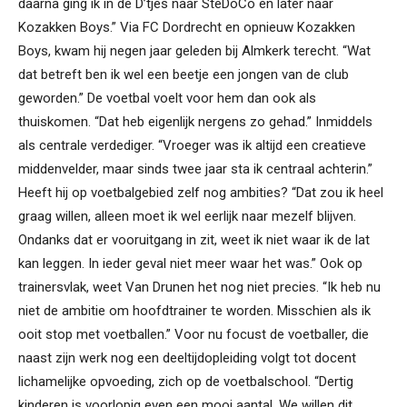
daarna ging ik in de D’tjes naar SteDoCo en later naar
Kozakken Boys.” Via FC Dordrecht en opnieuw Kozakken
Boys, kwam hij negen jaar geleden bij Almkerk terecht. “Wat
dat betreft ben ik wel een beetje een jongen van de club
geworden.” De voetbal voelt voor hem dan ook als
thuiskomen. “Dat heb eigenlijk nergens zo gehad.” Inmiddels
als centrale verdediger. “Vroeger was ik altijd een creatieve
middenvelder, maar sinds twee jaar sta ik centraal achterin.”
Heeft hij op voetbalgebied zelf nog ambities? “Dat zou ik heel
graag willen, alleen moet ik wel eerlijk naar mezelf blijven.
Ondanks dat er vooruitgang in zit, weet ik niet waar ik de lat
kan leggen. In ieder geval niet meer waar het was.” Ook op
trainersvlak, weet Van Drunen het nog niet precies. “Ik heb nu
niet de ambitie om hoofdtrainer te worden. Misschien als ik
ooit stop met voetballen.” Voor nu focust de voetballer, die
naast zijn werk nog een deeltijdopleiding volgt tot docent
lichamelijke opvoeding, zich op de voetbalschool. “Dertig
kinderen is voorlopig even een mooi aantal. We willen dit