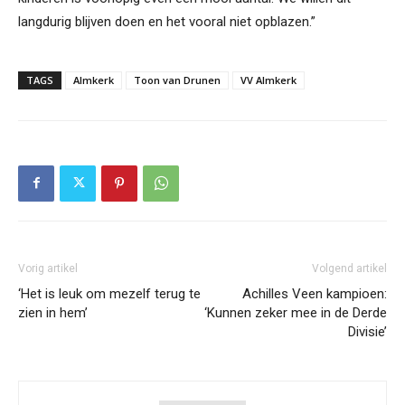
langdurig blijven doen en het vooral niet opblazen.”
TAGS
Almkerk
Toon van Drunen
VV Almkerk
Vorig artikel
Volgend artikel
‘Het is leuk om mezelf terug te
Achilles Veen kampioen:
zien in hem’
‘Kunnen zeker mee in de Derde
Divisie’