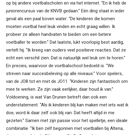
op bij andere voetbalscholen en via het internet. “En ik heb de
juniorencursus van de KNVB gedaan.” Eén ding staat in ieder
geval als een paal boven water: “De kinderen die komen
moeten voetbal heel leuk vinden en echt graag willen. Ik
probeer ze alleen handvaten te bieden om een betere
voetballer te worden.” Dat laatste, lukt voorlopig best aardig,
vertelt hij. “Ik kreeg van ouders veel positieve reacties. Dat ze
echt een verschil zien. Dat is natuurlijk wel leuk om te horen.”
En precies, waarvoor de voetbalschool bedoeld is. “We
streven naar succesbeleving op alle niveaus.” Voor spelers,
van de JO8 tot en met de JO11. “Kinderen zijn fantastisch om
mee te werken. Ze zijn vaak eerlijker, daar houd ik van.”
Voldoening, is wat Van Drunen betreft dan ook een
understatement. “Als ik kinderen blij kan maken met iets wat ik
doe, word ik daar zelf ook blij van. Dat heeft altijd in me
gezeten.” Samen met zijn passie voor het spelletje, een ideale
combinatie. “Ik ben zelf begonnen met voetballen bij Altena,