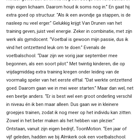
mijn eigen lichaam. Daarom houd ik soms nog in.” En gaat hij
extra goed op structuur. “Als ik een avondje ga stappen, is de
nasleep nu veel erger.” Gelukkig krijgt Van Drunen van het
training geven, juist veel energie. Zeker in combinatie, met zijn
werk als gymdocent. “Voetbal is gewoon mijn passie, dus ik
vind het ontzettend leuk om te doen.” Evenals de
voetbalschool. “Daar zijn we vorig jaar september mee
begonnen, als een soort pilot.” Met twintig kinderen, die op
vrijdagmiddag extra training kregen onder leiding van de
voormalig speler van het eerste elftal. “Dat werkte ontzettend
goed. Daarom gaan we in mei weer starten.” Maar dan wel, net
een beetje anders. “Er is best wel een groot onderling verschil
in niveau én ik ben maar alleen. Dus gaan we in kleinere
groepjes trainen, zodat ik nog meer op het individu kan zitten.
Zowel in het beter maken als het hebben van plezier.”
Ontstaan, vanuit zijn eigen bedrijf, ToonMotion. “Een jaar of
vijf geleden, hadden we bij Almkerk ook een voetbalschool.