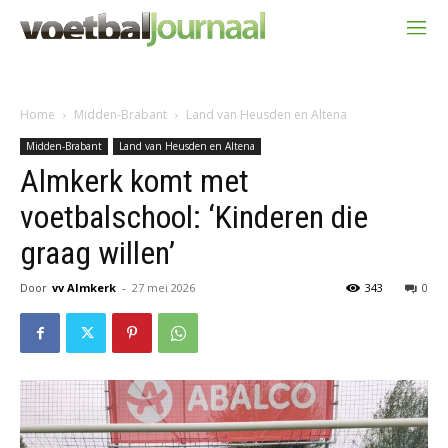
Home
Midden-Brabant
Land van Heusden en Altena
Midden-Brabant
Land van Heusden en Altena
Almkerk komt met
voetbalschool: ‘Kinderen die
graag willen’
Door
vv Almkerk
-
27 mei 2026
343
0