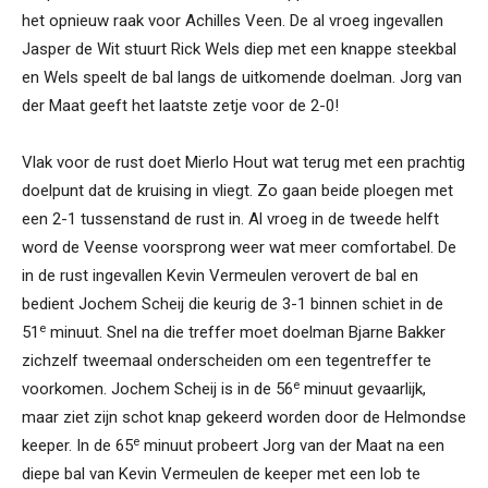
het opnieuw raak voor Achilles Veen. De al vroeg ingevallen
Jasper de Wit stuurt Rick Wels diep met een knappe steekbal
en Wels speelt de bal langs de uitkomende doelman. Jorg van
der Maat geeft het laatste zetje voor de 2-0!
Vlak voor de rust doet Mierlo Hout wat terug met een prachtig
doelpunt dat de kruising in vliegt. Zo gaan beide ploegen met
een 2-1 tussenstand de rust in. Al vroeg in de tweede helft
word de Veense voorsprong weer wat meer comfortabel. De
in de rust ingevallen Kevin Vermeulen verovert de bal en
bedient Jochem Scheij die keurig de 3-1 binnen schiet in de
e
51
minuut. Snel na die treffer moet doelman Bjarne Bakker
zichzelf tweemaal onderscheiden om een tegentreffer te
e
voorkomen. Jochem Scheij is in de 56
minuut gevaarlijk,
maar ziet zijn schot knap gekeerd worden door de Helmondse
e
keeper. In de 65
minuut probeert Jorg van der Maat na een
diepe bal van Kevin Vermeulen de keeper met een lob te