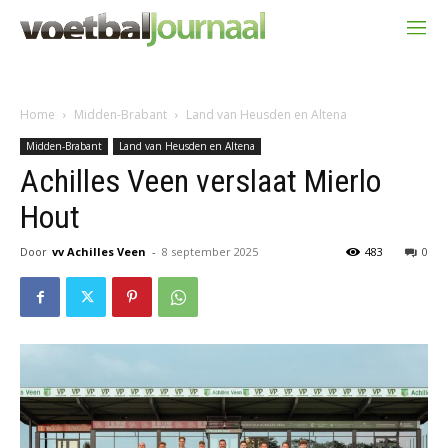
Home
Midden-Brabant
Land van Heusden en Altena
Midden-Brabant
Land van Heusden en Altena
Achilles Veen verslaat Mierlo
Hout
Door
vv Achilles Veen
-
8 september 2025
483
0