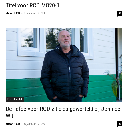
Titel voor RCD MO20-1
rksv RCD
-
8 januari 2023
0
Dordrecht
De liefde voor RCD zit diep geworteld bij John de
Wit
rksv RCD
-
6 januari 2023
0