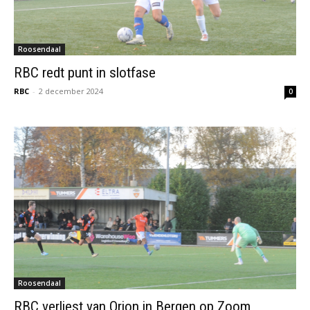
Roosendaal
RBC redt punt in slotfase
RBC
-
2 december 2024
0
Roosendaal
RBC verliest van Orion in Bergen op Zoom