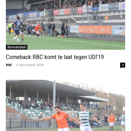
Roosendaal
Comeback RBC komt te laat tegen UDI’19
RBC
-
9 december 2024
0