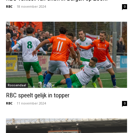
RBC
-
18 november 2024
0
Roosendaal
RBC speelt gelijk in topper
RBC
-
11 november 2024
0