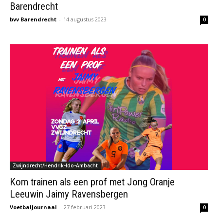
Barendrecht
bvv Barendrecht
-
14 augustus 2023
0
Zwijndrecht/Hendrik-Ido-Ambacht
Kom trainen als een prof met Jong Oranje
Leeuwin Jaimy Ravensbergen
VoetbalJournaal
-
27 februari 2023
0