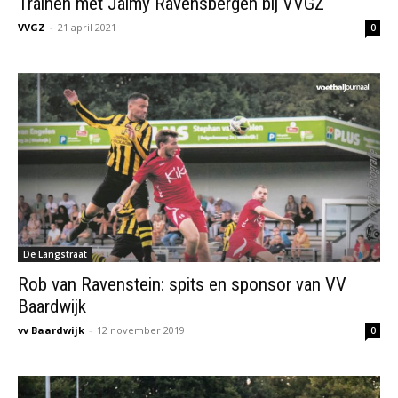
Trainen met Jaimy Ravensbergen bij VVGZ
VVGZ
-
21 april 2021
0
De Langstraat
Rob van Ravenstein: spits en sponsor van VV
Baardwijk
vv Baardwijk
-
12 november 2019
0