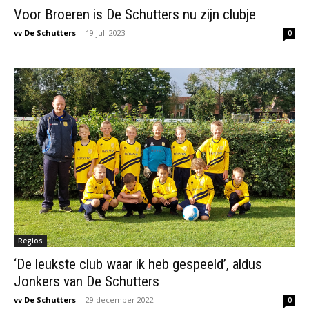
Voor Broeren is De Schutters nu zijn clubje
vv De Schutters
-
19 juli 2023
0
Regios
‘De leukste club waar ik heb gespeeld’, aldus
Jonkers van De Schutters
vv De Schutters
-
29 december 2022
0