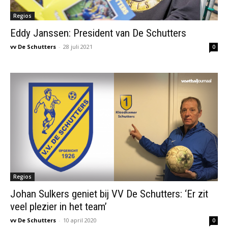
Regios
Eddy Janssen: President van De Schutters
vv De Schutters
-
28 juli 2021
0
Regios
Johan Sulkers geniet bij VV De Schutters: ‘Er zit
veel plezier in het team’
vv De Schutters
-
10 april 2020
0