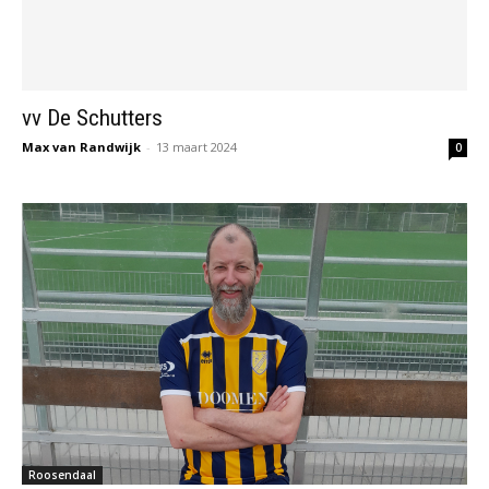
vv De Schutters
Max van Randwijk
-
13 maart 2024
0
Roosendaal